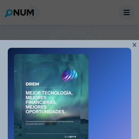
Blog Slider
×
Home
Blog Slider
SIN CATEGORÍA
Asantini
4 Abril, 2023
¡Hola mundo!