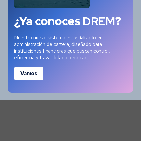
Bienvenido a WordPress. Esta es tu primera
¿Ya conoces
DREM
?
entrada. Edítala o bórrala, ¡luego empieza a...
Nuestro nuevo sistema especializado en
administración de cartera, diseñado para
instituciones financieras que buscan control,
eficiencia y trazabilidad operativa.
Vamos