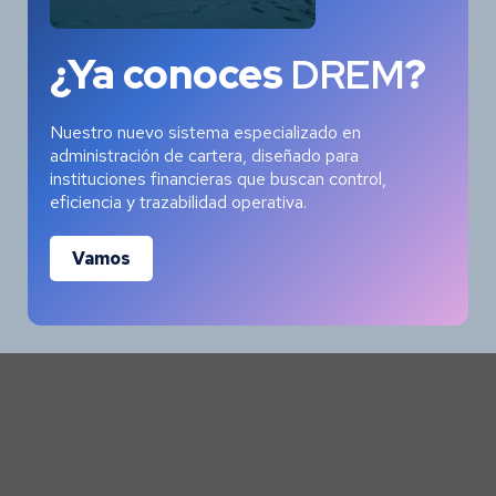
View Some of Our
Works
and Case
¿Ya conoces
DREM
?
Studies for Clients
Nuestro nuevo sistema especializado en
administración de cartera, diseñado para
instituciones financieras que buscan control,
ALL
eficiencia y trazabilidad operativa.
Vamos