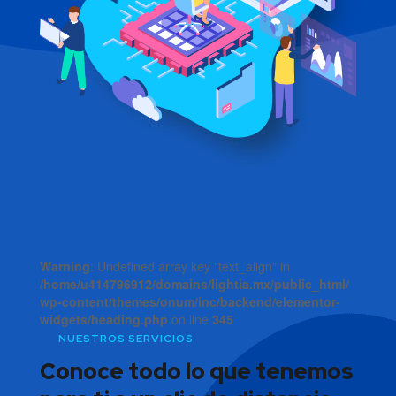
Warning
: Undefined array key "text_align" in
/home/u414796912/domains/lightia.mx/public_html/
wp-content/themes/onum/inc/backend/elementor-
widgets/heading.php
on line
345
NUESTROS SERVICIOS
Conoce todo lo que tenemos