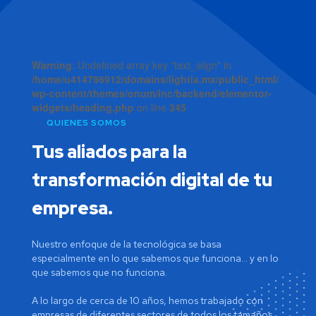
Warning
: Undefined array key "text_align" in
/home/u414796912/domains/lightia.mx/public_html/
wp-content/themes/onum/inc/backend/elementor-
widgets/heading.php
on line
345
QUIENES SOMOS
Tus aliados para la
transformación digital de tu
empresa.
Nuestro enfoque de la tecnológica se basa
especialmente en lo que sabemos que funciona… y en lo
que sabemos que no funciona.
A lo largo de cerca de 10 años, hemos trabajado con
empresas de diferentes sectores de todos los tamaños .