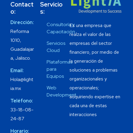
Contact
Servicio
o:
s:
Dirección:
Consultoría y
Es una empresa que
Reforma
Capacitación
realza el valor de las
1010,
empresas del sector
Servicios
Guadalajar
Cloud
financiero, por medio de
a, Jalisco.
la generación de
Plataformas
para
soluciones a problemas
Email:
Equipos
organizacionales y
Hola@light
operacionales;
Web
ia.mx
Development
adquiriendo expertise en
Teléfono:
cada una de estas
33-18-08-
interacciones
24-87
Horario: