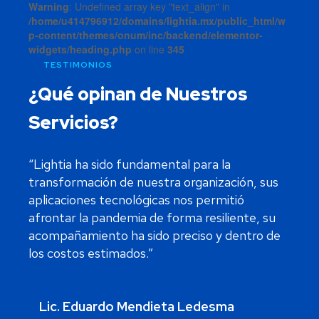
Warning
: Undefined array key "text_align" in
/home/u414796912/domains/lightia.mx/public_html/w
p-content/themes/onum/inc/backend/elementor-
widgets/heading.php
on line
345
TESTIMONIOS
¿Qué opinan de
Nuestros
Servicios?
“Lightia ha sido fundamental para la
transformación de nuestra organización, sus
aplicaciones tecnológicas nos permitió
afrontar la pandemia de forma resiliente, su
acompañamiento ha sido preciso y dentro de
los costos estimados.”
Lic. Eduardo Mendieta Ledesma