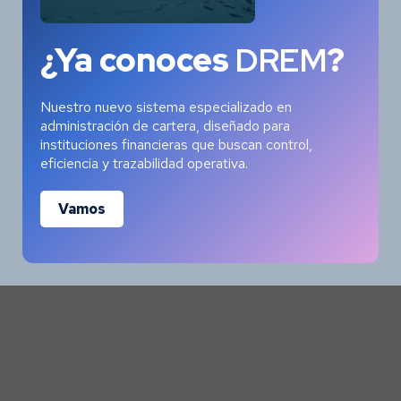
View Some of Our
Works
and Case
¿Ya conoces
DREM
?
Studies for Clients
Nuestro nuevo sistema especializado en
administración de cartera, diseñado para
instituciones financieras que buscan control,
eficiencia y trazabilidad operativa.
Vamos